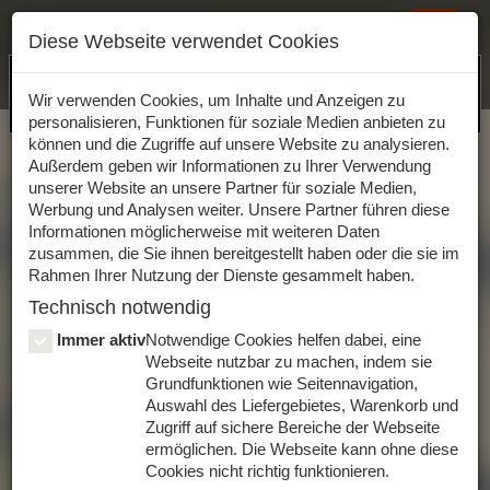
Bestelloptionen ändern
Toggle
Diese Webseite verwendet Cookies
navigat
Jetzt unsere App herunterladen!
Wir verwenden Cookies, um Inhalte und Anzeigen zu
personalisieren, Funktionen für soziale Medien anbieten zu
Startseite
können und die Zugriffe auf unsere Website zu analysieren.
Außerdem geben wir Informationen zu Ihrer Verwendung
JETZT ONLINE BESTELLEN
unserer Website an unsere Partner für soziale Medien,
Werbung und Analysen weiter. Unsere Partner führen diese
Informationen möglicherweise mit weiteren Daten
zusammen, die Sie ihnen bereitgestellt haben oder die sie im
Rahmen Ihrer Nutzung der Dienste gesammelt haben.
Kennst du schon unsere
Technisch notwendig
Apps?
Immer aktiv
Notwendige Cookies helfen dabei, eine
Webseite nutzbar zu machen, indem sie
Grundfunktionen wie Seitennavigation,
Du kannst jetzt auch bequem per App von deinem
Auswahl des Liefergebietes, Warenkorb und
Smartphone oder Tablet bestellen. Die Apps stehen für dich
Zugriff auf sichere Bereiche der Webseite
kostenlos zum Download bereit.
ermöglichen. Die Webseite kann ohne diese
Cookies nicht richtig funktionieren.