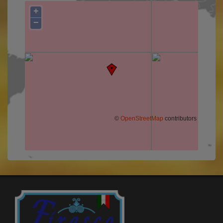
+
−
©
OpenStreetMap
contributors